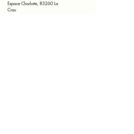
Espace Charlotte, 83260 La
Crau
Abonnez-vous à notre Newsletter
Entrez votre Email