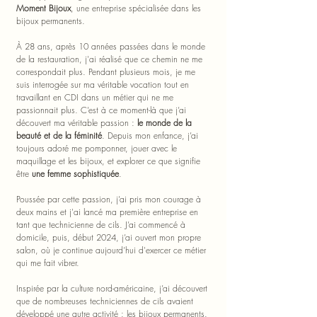
Moment Bijoux
, une entreprise spécialisée dans les
bijoux permanents.
À 28 ans, après 10 années passées dans le monde
de la restauration, j'ai réalisé que ce chemin ne me
correspondait plus. Pendant plusieurs mois, je me
suis interrogée sur ma véritable vocation tout en
travaillant en CDI dans un métier qui ne me
passionnait plus. C’est à ce moment-là que j’ai
découvert ma véritable passion :
le monde de la
beauté et de la féminité
. Depuis mon enfance, j’ai
toujours adoré me pomponner, jouer avec le
maquillage et les bijoux, et explorer ce que signifie
être
une femme sophistiquée
.
Poussée par cette passion, j’ai pris mon courage à
deux mains et j'ai lancé ma première entreprise en
tant que technicienne de cils. J’ai commencé à
domicile, puis, début 2024, j’ai ouvert mon propre
salon, où je continue aujourd’hui d'exercer ce métier
qui me fait vibrer.
Inspirée par la culture nord-américaine, j’ai découvert
que de nombreuses techniciennes de cils avaient
développé une autre activité : les bijoux permanents.