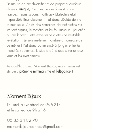
Désireuse de me diversifier et de proposer quelque
chose d’
unique
, j’ai cherché des formations en
France… sans succès. Partir aux États-Unis était
impossible financièrement, j’ai donc décidé de me
former seule. Après des semaines de recherches sur
les techniques, le matériel et les fournisseurs, j’ai enfin
pu me lancer. Cette expérience a été une véritable
révélation : je suis réellement tombée amoureuse de
ce métier ! J'ai donc commencé à jongler entre les
marchés nocturnes, le studio où je reçois sur rendez-
vous et les évènements.
Aujourd’hui, avec Moment Bijoux, ma mission est
simple :
prôner le minimalisme et l'élégance !
Moment Bijoux
Du lundi au vendredi de 9h à 21h
et le samedi de 9h à 16h
06 35 34 82 70
momentbijouxcontact@gmail.com