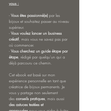
vous :
-
Vous êtes passionné(e)
par les
bijoux et souhaitez passer au niveau
supérieur.
-
Vous voulez lancer un business
créatif
, mais vous ne savez pas par
où commencer.
-
Vous cherchez un guide étape par
étape
, rédigé par quelqu'un qui a
déjà parcouru ce chemin.
Cet ebook est basé sur mon
expérience personnelle en tant que
créatrice de bijoux permanents. Je
vous y partage non seulement
des
conseils pratiques
, mais aussi
des astuces testées et
approuvées
pour vous aider à
éviter