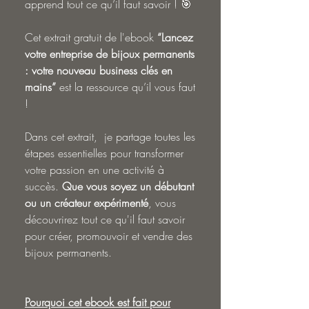
apprend tout ce qu’il faut savoir ! 🎯
Cet extrait gratuit de l'ebook
“Lancez
votre entreprise de bijoux permanents
: votre nouveau business clés en
mains”
est la ressource qu’il vous faut
!
Dans cet
extrait,
je partage toutes les
étapes essentielles pour transformer
votre passion en une activité à
succès.
Que vous soyez un débutant
ou un créateur expérimenté
, vous
découvrirez tout ce qu'il faut savoir
pour créer, promouvoir et vendre des
bijoux permanents.
Pourquoi cet ebook est fait pour