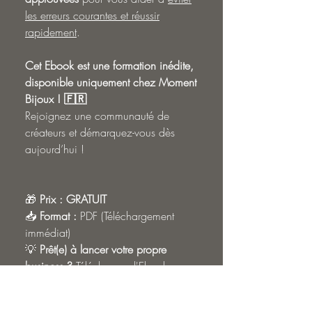
les erreurs courantes et réussir
rapidement
.
Cet Ebook est une formation inédite,
disponible uniquement chez Moment
Bijoux ! 🇫🇷
Rejoignez une communauté de
créateurs et démarquez-vous dès
aujourd’hui !
🎁
Prix :
GRATUIT
📥
Format :
PDF (Téléchargement
immédiat)
💡
Prêt(e) à lancer votre propre
business ?
Téléchargez l'Ebook
gratuit et commencer votre nouvelle
vie !